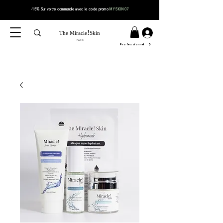
-15% Sur votre
commande
avec le code
promo
MYSKIN07
!
The Miracle
Skin
PARIS
Professionnel