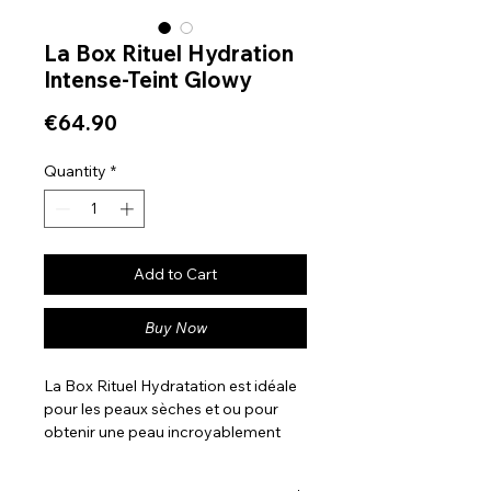
La Box Rituel Hydration
Intense-Teint Glowy
Price
€64.90
Quantity
*
Add to Cart
Buy Now
La Box Rituel Hydratation est idéale
pour les peaux sèches et ou pour
obtenir une peau incroyablement
hydratéE et lumineuse ,visiblement
lisse,